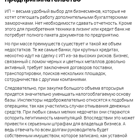
ИП – весьма удобный выбор для бизнесменов, которые не
хотят отягощать работу дополнительными бухгалтерскими
заморочками. Нет необходимости сдавать отчетность. Кроме
этого для приобретения техники в лизинг или кредит банк не
потребует полного пакета документов по предприятию.
Но при массе преимуществ существует и такой же объем
недостатков. Те же самые банки, при крупных кредитах,
неохотно идут на сделку с ИП из-за высоких рисков. Бизнес,
связанный с ломом черных и цветных металлов довольно
активный, требует заключения договоров поставки,
транспортировки, поисков нескольких площадок,
сотрудничества с другими компаниями.
Следовательно, при закупке большого объема вторсырья
придется значительно уменьшать налогооблагаемую основу
базы. Инспекторы недоброжелательно относятся к подобным
операциям, так как участились случаи отмывания денежных
средств. При любых самых мелких недочетах они стараются
оспорить легитимность манипуляций. Впоследствии это может
привести к серьезным штрафам для владельца бизнеса. А
ведь отвечать по всем долгам руководитель будет
собственным имуществом, которое записано, как уставной